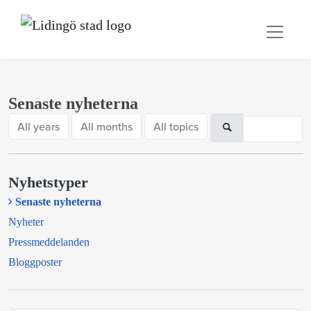
Senaste nyheterna
All years
All months
All topics
Nyhetstyper
Senaste nyheterna
Nyheter
Pressmeddelanden
Bloggposter