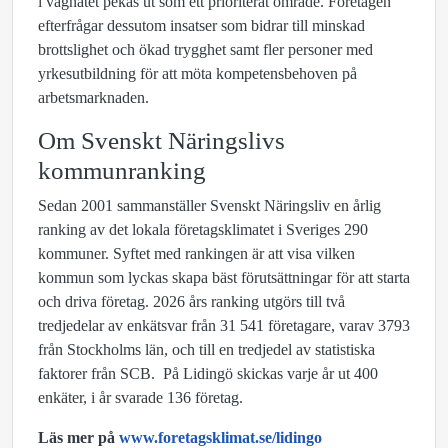
i vägnätet pekas ut som ett prioriterat område. Företagen
efterfrågar dessutom insatser som bidrar till minskad
brottslighet och ökad trygghet samt fler personer med
yrkesutbildning för att möta kompetensbehoven på
arbetsmarknaden.
Om Svenskt Näringslivs
kommunranking
Sedan 2001 sammanställer Svenskt Näringsliv en årlig
ranking av det lokala företagsklimatet i Sveriges 290
kommuner. Syftet med rankingen är att visa vilken
kommun som lyckas skapa bäst förutsättningar för att starta
och driva företag. 2026 års ranking utgörs till två
tredjedelar av enkätsvar från 31 541 företagare, varav 3793
från Stockholms län, och till en tredjedel av statistiska
faktorer från SCB. På Lidingö skickas varje år ut 400
enkäter, i år svarade 136 företag.
Läs mer på
www.foretagsklimat.se/lidingo