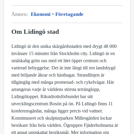
Ämnen:
Ekonomi
Företagande
Om Lidingö stad
Lidingö är den unika skärgårdsstaden med drygt 48 000
invånare 15 minuter från Stockholm city. Lidingö är en
småskalig grön oas med ett litet öppet centrum och
varierad bebyggelse. Det är inte långt till ren landsbygd
med böljande åkrar och hästhagar. Strandlinjen är
tillgänglig med många promenad- och cykelvägar. Här
arrangeras varje år världens största terränglopp,
Lidingöloppet. Riksidrottsförbundet har sitt
utvecklingscentrum Bosön på ön. På Lidingö finns 11
konferensgårdar, många ligger precis vid vattnet.
Konstmuseet och skulpturparken Millesgården lockar
besökare från hela världen. Ögruppen Fjäderholmarna är
ett annat uppskattat besöksmål. Mer information om