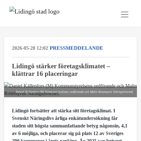
2026-05-28 12:02
PRESSMEDDELANDE
Lidingö stärker företagsklimatet –
klättrar 16 placeringar
Daniel Källenfors (M) Kommunstyrelsens ordförande och Malin Rosenqvist Näringslivschef.
Lidingö fortsätter att stärka sitt företagsklimat. I
Svenskt Näringslivs årliga enkätundersökning får
staden sitt högsta sammanfattande betyg någonsin, 4,1
av 6 möjliga, och placerar sig på plats 12 av Sveriges
290 kommuner i årets ranking. År 2025 var betyget