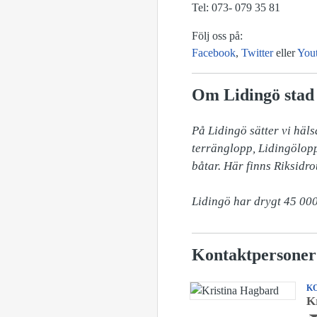
Tel: 073- 079 35 81
Följ oss på:
Facebook
,
Twitter
eller
You
Om Lidingö stad
På Lidingö sätter vi häls
terränglopp, Lidingölopp
båtar. Här finns Riksidro
Lidingö har drygt 45 000
Kontaktpersoner
K
K