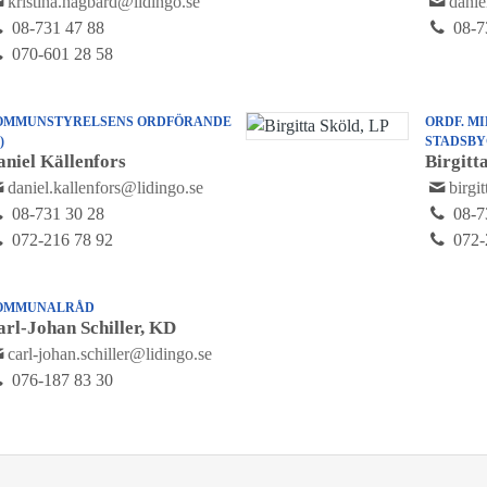
kristina.hagbard@lidingo.se
danie
08-731 47 88
08-7
070-601 28 58
OMMUNSTYRELSENS ORDFÖRANDE
ORDF. MI
)
STADSBY
aniel Källenfors
Birgitt
daniel.kallenfors@lidingo.se
birgi
08-731 30 28
08-7
072-216 78 92
072-
OMMUNALRÅD
arl-Johan Schiller, KD
carl-johan.schiller@lidingo.se
076-187 83 30