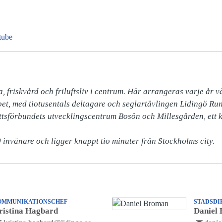
tube
a, friskvård och friluftsliv i centrum. Här arrangeras varje år vä
et, med tiotusentals deltagare och seglartävlingen Lidingö Run
ttsförbundets utvecklingscentrum Bosön och Millesgården, ett ko
 invånare och ligger knappt tio minuter från Stockholms city.
OMMUNIKATIONSCHEF
STADSDI
ristina Hagbard
Daniel