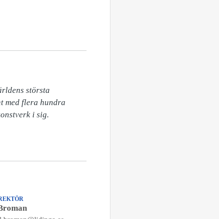
rldens största 
t med flera hundra 
nstverk i sig.

REKTÖR
 Broman