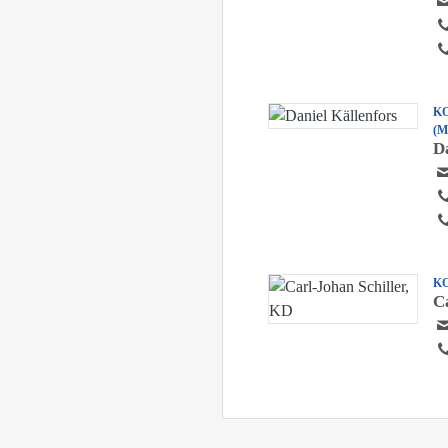
K
(M
D
K
C