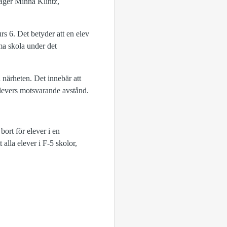
 säger Minna Klintz,
urs 6. Det betyder att en elev
mma skola under det
a närheten. Det innebär att
 elevers motsvarande avstånd.
bort för elever i en
alla elever i F-5 skolor,