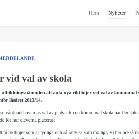
Hem
Nyheter
P
MEDDELANDE
r vid val av skola
utbildningsnämnden att anta nya riktlinjer vid val av kommunal s
nför läsåret 2013/14.
dose vårdnadshavarens val av plats. Om en kommunal skola har fler sökan
de för hur eleverna placeras.
t få riktlinjer som är tydliga och så rättvisa som möjligt. Vi har också m