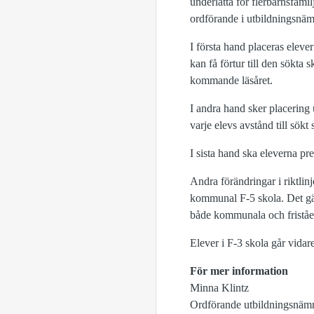
underlätta för flerbarnsfamil
ordförande i utbildningsnä
I första hand placeras elever
kan få förtur till den sökta
kommande läsåret.
I andra hand sker placering u
varje elevs avstånd till sök
I sista hand ska eleverna pr
Andra förändringar i riktlinj
kommunal F-5 skola. Det gäll
både kommunala och friståend
Elever i F-3 skola går vidar
För mer information
Minna Klintz
Ordförande utbildningsnäm