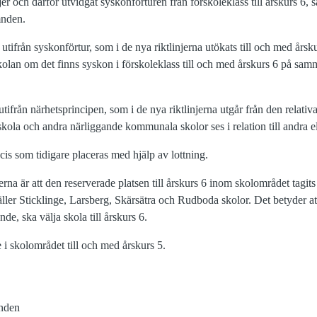
jer och därför utvidgat syskonförturen från förskoleklass till årskurs 6,
mnden.
 utifrån syskonförtur, som i de nya riktlinjerna utökats till och med årsk
 skolan om det finns syskon i förskoleklass till och med årskurs 6 på sa
tifrån närhetsprincipen, som i de nya riktlinjerna utgår från den relativ
t skola och andra närliggande kommunala skolor ses i relation till andra
ecis som tidigare placeras med hjälp av lottning.
erna är att den reserverade platsen till årskurs 6 inom skolområdet tagits 
er Sticklinge, Larsberg, Skärsätra och Rudboda skolor. Det betyder att 
e, ska välja skola till årskurs 6.
e i skolområdet till och med årskurs 5.
nden