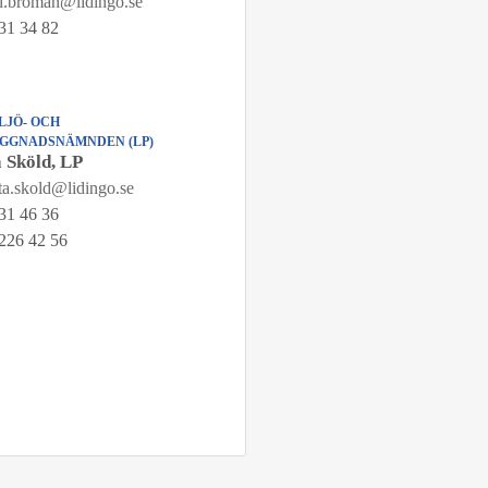
l.broman@lidingo.se
31 34 82
LJÖ- OCH
GGNADSNÄMNDEN (LP)
a Sköld, LP
tta.skold@lidingo.se
31 46 36
226 42 56