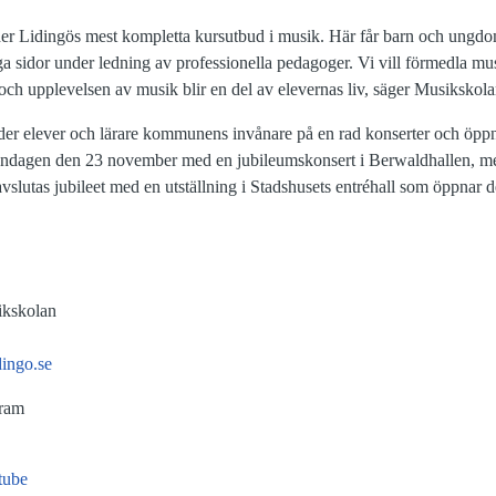
er Lidingös mest kompletta kursutbud i musik. Här får barn och ungdom
iga sidor under ledning av professionella pedagoger. Vi vill förmedla m
t och upplevelsen av musik blir en del av elevernas liv, säger Musiksko
er elever och lärare kommunens invånare på en rad konserter och öppn
söndagen den 23 november med en jubileumskonsert i Berwaldhallen, 
avslutas jubileet med en utställning i Stadshusets entréhall som öppnar
ikskolan
ingo.se
gram
tube