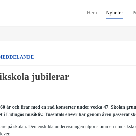
Hem
Nyheter
P
MEDDELANDE
kskola jubilerar
 60 år och firar med en rad konserter under vecka 47. Skolan gr
t i Lidingös musikliv. Tusentals elever har genom åren passerat sk
ärare på skolan. Den enskilda undervisningen utgör stommen i musiksk
lever.