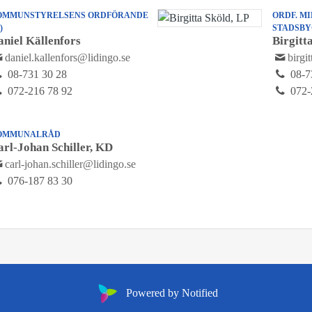
OMMUNSTYRELSENS ORDFÖRANDE
ORDF. MI
)
STADSBY
aniel Källenfors
Birgitt
daniel.kallenfors@lidingo.se
birgi
08-731 30 28
08-7
072-216 78 92
072-
OMMUNALRÅD
arl-Johan Schiller, KD
carl-johan.schiller@lidingo.se
076-187 83 30
Powered by Notified