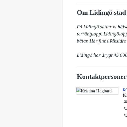
Om Lidingö stad
På Lidingö sätter vi häls
terränglopp, Lidingölopp
båtar. Här finns Riksidro
Lidingö har drygt 45 000
Kontaktpersoner
K
K