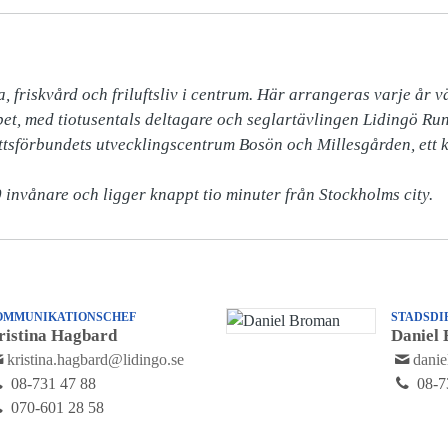
a, friskvård och friluftsliv i centrum. Här arrangeras varje år vä
et, med tiotusentals deltagare och seglartävlingen Lidingö Run
ttsförbundets utvecklingscentrum Bosön och Millesgården, ett ko
 invånare och ligger knappt tio minuter från Stockholms city.
OMMUNIKATIONSCHEF
STADSDI
ristina Hagbard
Daniel
kristina.hagbard@lidingo.se
danie
08-731 47 88
08-7
070-601 28 58