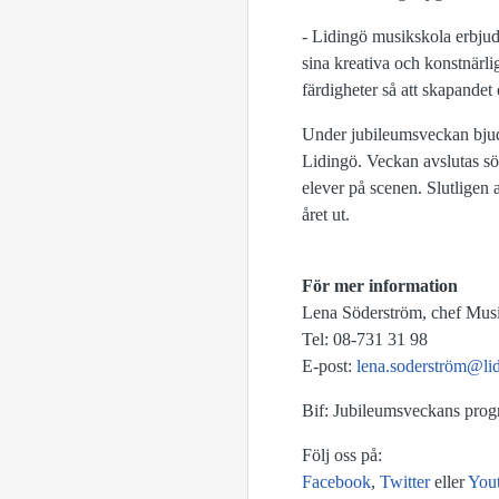
- Lidingö musikskola erbjud
sina kreativa och konstnärl
färdigheter så att skapande
Under jubileumsveckan bjud
Lidingö. Veckan avslutas 
elever på scenen. Slutligen 
året ut.
För mer information
Lena Söderström, chef Mus
Tel: 08-731 31 98
E-post:
lena.soderström@lid
Bif: Jubileumsveckans pro
Följ oss på:
Facebook
,
Twitter
eller
You