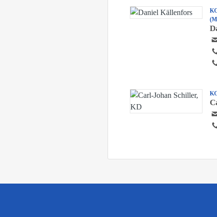
K
(M
D
K
C