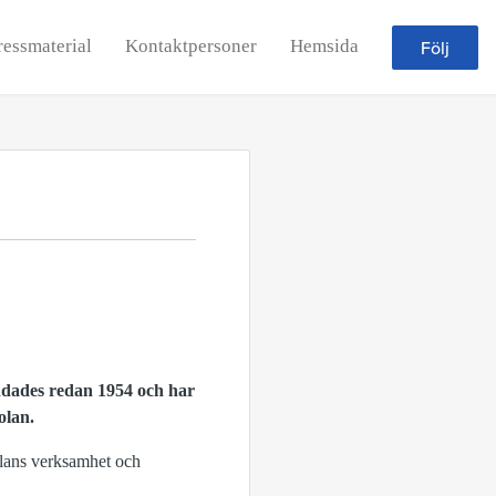
ressmaterial
Kontaktpersoner
Hemsida
Följ
undades redan 1954 och har
olan.
olans verksamhet och