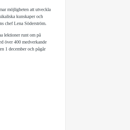
ar möjligheten att utveckla
usikaliska kunskaper och
lans chef Lena Söderström.
a lektioner runt om på
med över 400 medverkande
 den 1 december och pågår