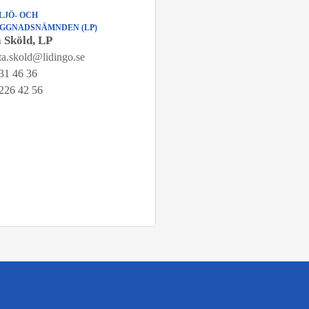
LJÖ- OCH
GGNADSNÄMNDEN (LP)
a Sköld, LP
tta.skold@lidingo.se
31 46 36
226 42 56