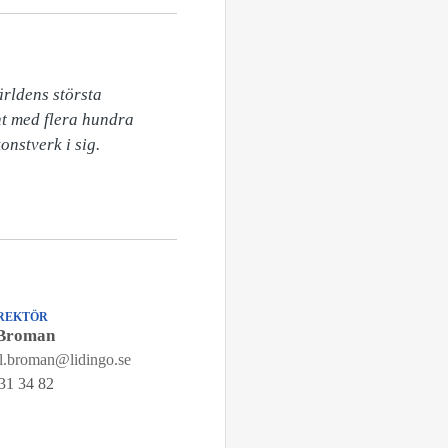
rldens största 
t med flera hundra 
nstverk i sig.

REKTÖR
 Broman
l.broman@lidingo.se
31 34 82