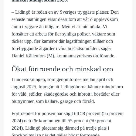
– Lidingö är redan en av Sveriges tryggaste platser. Den
senaste mätningen visar dessutom att vår ö upplevs som
ännu tryggare än tidigare. Men vi är inte nöjda. Vi
fortsätter att arbeta för fler synliga poliser, väktare som
täcker upp, fler kameror där lagstiftningen tillåter och
förebyggande åtgärder i våra bostadsområden, säger
Daniel Källenfors (M), kommunstyrelsens ordförande.
Ökat förtroende och minskad oro
I undersökningen, som genomfördes mellan april och
augusti 2025, framgår att Lidingöborna känner mindre oro
för våld, stölder, skadegörelse och inbrott i bostäder eller
biutrymmen som källare, garage och förråd.
Förtroendet för polisen har stigit till 58 procent (55 procent
2024) och för kommunen till 55 procent (50 procent
2024). Lidingö placerar sig därmed på tredje plats i
Stockholms län när det gäller högst förtroende.