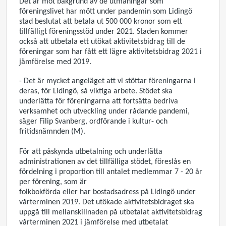
Det är mot bakgrund av de utmaningar som
föreningslivet har mött under pandemin som Lidingö
stad beslutat att betala ut 500 000 kronor som ett
tillfälligt föreningsstöd under 2021. Staden kommer
också att utbetala ett utökat aktivitetsbidrag till de
föreningar som har fått ett lägre aktivitetsbidrag 2021 i
jämförelse med 2019.
- Det är mycket angeläget att vi stöttar föreningarna i
deras, för Lidingö, så viktiga arbete. Stödet ska
underlätta för föreningarna att fortsätta bedriva
verksamhet och utveckling under rådande pandemi,
säger Filip Svanberg, ordförande i kultur- och
fritidsnämnden (M).
För att påskynda utbetalning och underlätta
administrationen av det tillfälliga stödet, föreslås en
fördelning i proportion till antalet medlemmar 7 - 20 år
per förening, som är
folkbokförda eller har bostadsadress på Lidingö under
vårterminen 2019.
Det utökade aktivitetsbidraget ska
uppgå till mellanskillnaden på utbetalat aktivitetsbidrag
vårterminen 2021 i jämförelse med utbetalat