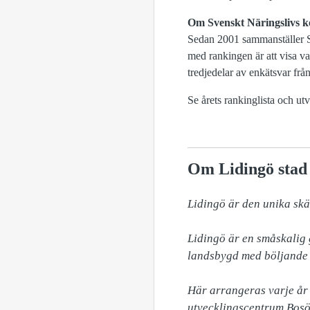
Om Svenskt Näringslivs
Sedan 2001 sammanställer Sv
med rankingen är att visa var
tredjedelar av enkätsvar frå
Se årets rankinglista och ut
Om Lidingö stad
Lidingö är den unika skä
Lidingö är en småskalig g
landsbygd med böljande 
Här arrangeras varje år v
utvecklingscentrum Bosön