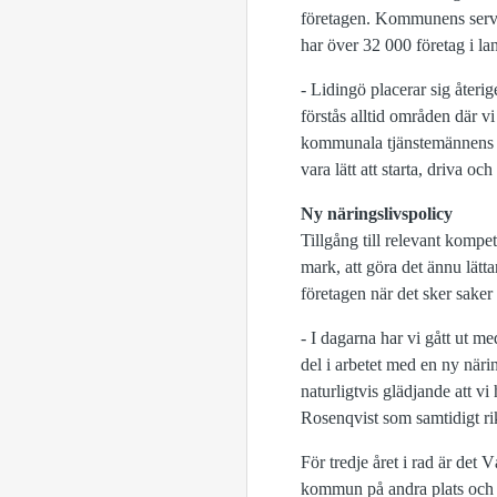
företagen. Kommunens servic
har över 32 000 företag i l
- Lidingö placerar sig återi
förstås alltid områden där vi
kommunala tjänstemännens oc
vara lätt att starta, driva 
Ny näringslivspolicy
Tillgång till relevant komp
mark, att göra det ännu lättar
företagen när det sker sake
- I dagarna har vi gått ut m
del i arbetet med en ny näri
naturligtvis glädjande att v
Rosenqvist som samtidigt rikt
För tredje året i rad är de
kommun på andra plats och S