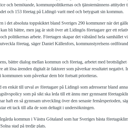
e och bemötande, kommunpolitikernas och tjänstemännens attityder till
andet och 153 företag på Lidingö varit med och betygsatt sin kommun.
gen i det absoluta toppskiktet bland Sveriges 290 kommuner när det gälle
 kan bli bättre, men jag är stolt över att Lidingös företagare ger ett relat
h politikernas arbete. Företagen skapar det välstånd hela samhället vi
och utveckla företag, säger Daniel Källenfors, kommunstyrelsens ordföran
etens, bättre dialog mellan kommun och företag, arbetet med brottslighe
e att lösa ärenden digitalt är faktorer som påverkar resultatet negativt. Inf
r i kommunen som påverkar dem bör fortsatt prioriteras.
ed en enkät till urval av företagare på Lidingö som adresserar bland anna
ngslivspolicy som på sikt ska leda till ett ännu mer gynnsamt företagskli
i har haft en så gynnsam utveckling över den senaste femårsperioden, sä
ar ett tack till alla de som deltagit i undersökningen.
t Vårgårda kommun i Västra Götaland som har Sveriges bästa företagskli
olna stad på tredje plats.