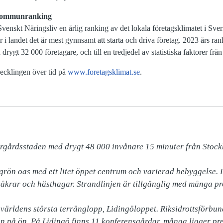
 kommunranking
enskt Näringsliv en årlig ranking av det lokala företagsklimatet i Sv
 i landet det är mest gynnsamt att starta och driva företag. 2023 års rank
n drygt 32 000 företagare, och till en tredjedel av statistiska faktorer f
vecklingen över tid på
www.foretagsklimat.se
.
rgårdsstaden med drygt 48 000 invånare 15 minuter från Stockh
rön oas med ett litet öppet centrum och varierad bebyggelse. Det
åkrar och hästhagar. Strandlinjen är tillgänglig med många pr
ärldens största terränglopp, Lidingöloppet. Riksidrottsförbunde
 på ön. På Lidingö finns 11 konferensgårdar, många ligger preci