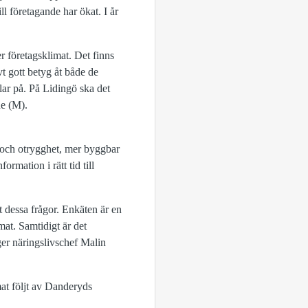
 företagande har ökat. I år
r företagsklimat. Det finns
ivt gott betyg åt både de
lar på. På Lidingö ska det
de (M).
t och otrygghet, mer byggbar
ormation i rätt tid till
t dessa frågor. Enkäten är en
mat. Samtidigt är det
ger näringslivschef Malin
mat följt av Danderyds