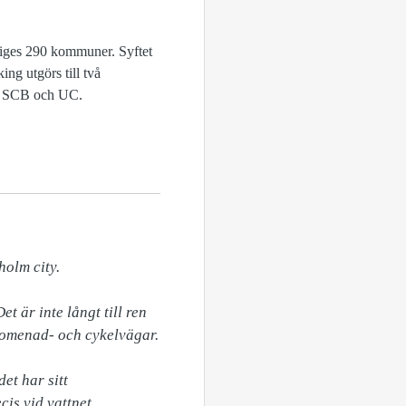
eriges 290 kommuner. Syftet
ing utgörs till två
rån SCB och UC.
olm city.

 är inte långt till ren 
omenad- och cykelvägar.

t har sitt 
s vid vattnet.
