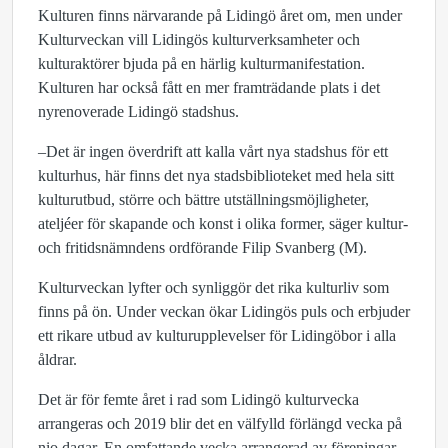
Kulturen finns närvarande på Lidingö året om, men under
Kulturveckan vill Lidingös kulturverksamheter och
kulturaktörer bjuda på en härlig kulturmanifestation.
Kulturen har också fått en mer framträdande plats i det
nyrenoverade Lidingö stadshus.
–Det är ingen överdrift att kalla vårt nya stadshus för ett
kulturhus, här finns det nya stadsbiblioteket med hela sitt
kulturutbud, större och bättre utställningsmöjligheter,
ateljéer för skapande och konst i olika former, säger kultur-
och fritidsnämndens ordförande Filip Svanberg (M).
Kulturveckan lyfter och synliggör det rika kulturliv som
finns på ön. Under veckan ökar Lidingös puls och erbjuder
ett rikare utbud av kulturupplevelser för Lidingöbor i alla
åldrar.
Det är för femte året i rad som Lidingö kulturvecka
arrangeras och 2019 blir det en välfylld förlängd vecka på
nio dagar. En omfattande vecka arrangerad av föreningar,